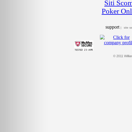
Siti Sc
Poker Onl
support
|
site s
© 2011 Willia