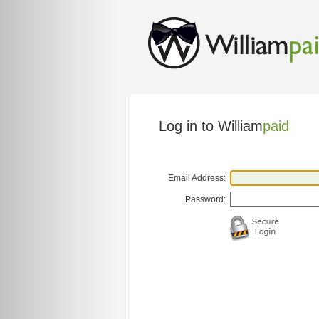
Log in to William
paid
Email Address:
Password: