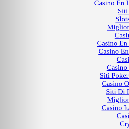
Casino En L
Sit
Slo
Miglior
Casi
Casino En 
Casino En
Cas
Casino 
Siti Poke
Casino 
Siti Di
Miglior
Casino I
Cas
Cr